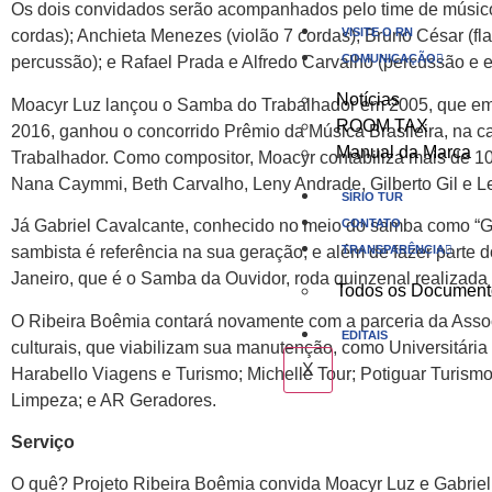
Os dois convidados serão acompanhados pelo time de músicos
VISITE O RN
cordas); Anchieta Menezes (violão 7 cordas); Bruno César (fla
COMUNICAÇÃO
percussão); e Rafael Prada e Alfredo Carvalho (percussão e ef
Notícias
Moacyr Luz lançou o Samba do Trabalhador em 2005, que em 
ROOM TAX
2016, ganhou o concorrido Prêmio da Música Brasileira, na 
Manual da Marca
Trabalhador. Como compositor, Moacyr contabiliza mais de 10
Nana Caymmi, Beth Carvalho, Leny Andrade, Gilberto Gil e Lei
SÍRIO TUR
CONTATO
Já Gabriel Cavalcante, conhecido no meio do samba como “Ga
TRANSPARÊNCIA
sambista é referência na sua geração, e além de fazer part
Janeiro, que é o Samba da Ouvidor, roda quinzenal realizada
Todos os Document
O Ribeira Boêmia contará novamente com a parceria da Assoc
EDITAIS
culturais, que viabilizam sua manutenção, como Universit
X
Harabello Viagens e Turismo; Michelle Tour; Potiguar Turi
Limpeza; e AR Geradores.
Serviço
O quê? Projeto Ribeira Boêmia convida Moacyr Luz e Gabrie