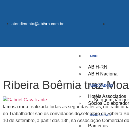
atendimento@abihrn.com.br
ABIH
ABIH-RN
ABIH Nacional
Ribeira Boêmia traz Moa
ASSOCIADOS
Hotéis Associados
Se quem não gos
Sócios Colaborado
famosa roda realizada todas as segundas-feiras, no tradici
do Trabalhador são os convidados de setembro do Ribeira Boê
ASSOCIE-SE
10 de setembro, a partir das 18h, na Associação Comercial d
Parceiros