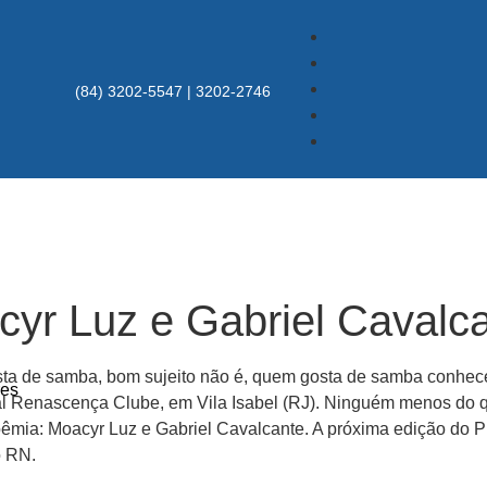
(84) 3202-5547 | 3202-2746
cyr Luz e Gabriel Cavalca
ta de samba, bom sujeito não é, quem gosta de samba conhec
res
onal Renascença Clube, em Vila Isabel (RJ). Ninguém menos do 
mia: Moacyr Luz e Gabriel Cavalcante. A próxima edição do Pr
o RN.