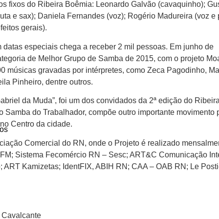
 fixos do Ribeira Boêmia: Leonardo Galvão (cavaquinho); Gus
uta e sax); Daniela Fernandes (voz); Rogério Madureira (voz e 
eitos gerais).
datas especiais chega a receber 2 mil pessoas. Em junho de
categoria de Melhor Grupo de Samba de 2015, com o projeto M
0 músicas gravadas por intérpretes, como Zeca Pagodinho, Mar
la Pinheiro, dentre outros.
briel da Muda”, foi um dos convidados da 2ª edição do Ribei
e do Samba do Trabalhador, compõe outro importante movimento
 no Centro da cidade.
os
iação Comercial do RN, onde o Projeto é realizado mensalmen
ária FM; Sistema Fecomércio RN – Sesc; ART&C Comunicação In
smo; ART Kamizetas; IdentFIX, ABIH RN; CAA – OAB RN; Le Pos
l Cavalcante