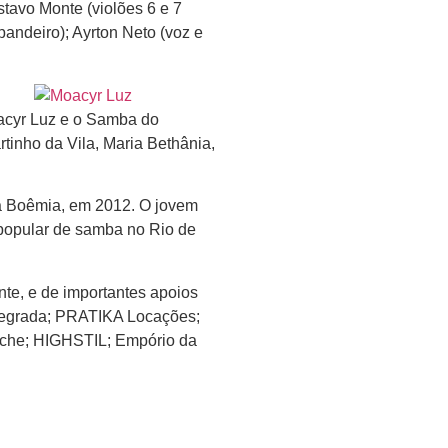
tavo Monte (violões 6 e 7
pandeiro); Ayrton Neto (voz e
oacyr Luz e o Samba do
tinho da Vila, Maria Bethânia,
ra Boêmia, em 2012. O jovem
 popular de samba no Rio de
te, e de importantes apoios
tegrada; PRATIKA Locações;
tiche; HIGHSTIL; Empório da