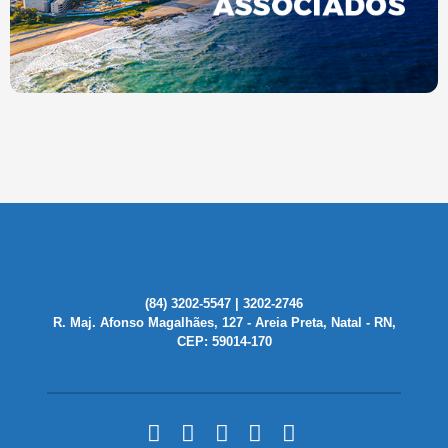
(84) 3202-5547 | 3202-2746
R. Maj. Afonso Magalhães, 127 - Areia Preta, Natal - RN,
CEP: 59014-170