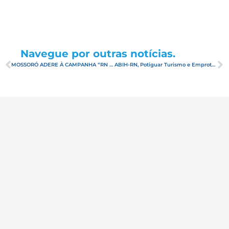
Navegue por outras notícias.
MOSSORÓ ADERE À CAMPANHA “RN – TUDO COMEÇA AZUL”
ABIH-RN, Potiguar Turismo e Emprotur finalizam com sucesso campanha de divulgação do RN no interior de São Paulo