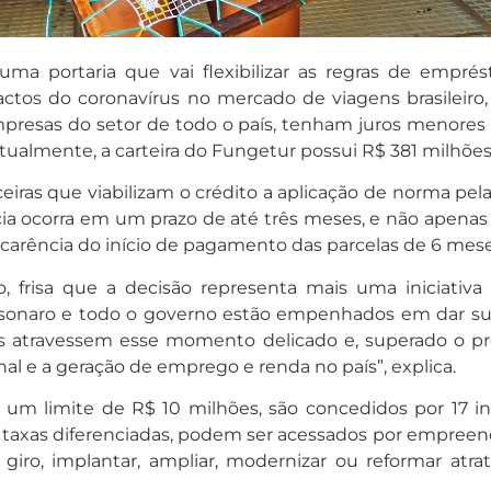
uma portaria que vai flexibilizar as regras de empr
tos do coronavírus no mercado de viagens brasileiro,
mpresas do setor de todo o país, tenham juros menores
 Atualmente, a carteira do Fungetur possui R$ 381 milhõ
eiras que viabilizam o crédito a aplicação de norma pe
ia ocorra em um prazo de até três meses, e não apenas 
 carência do início de pagamento das parcelas de 6 mese
, frisa que a decisão representa mais uma iniciativa
olsonaro e todo o governo estão empenhados em dar su
icos atravessem esse momento delicado e, superado o p
l e a geração de emprego e renda no país”, explica.
 limite de R$ 10 milhões, são concedidos por 17 inst
m taxas diferenciadas, podem ser acessados por empreen
giro, implantar, ampliar, modernizar ou reformar atra