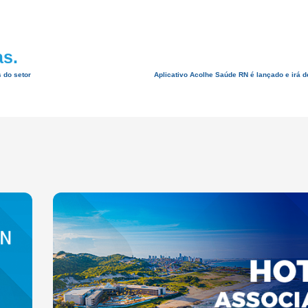
as.
 do setor