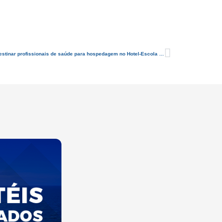
Aplicativo Acolhe Saúde RN é lançado e irá destinar profissionais de saúde para hospedagem no Hotel-Escola Senac Barreira Roxa