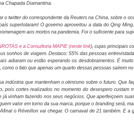
na Chapada Diamantina.
ar o twitter do correspondente da Reuters na China, sobre o oc
o país superlotaram! O governo aproveitou a data do Qing Min
homenagem aos mortos na pandemia. Foi o suficiente para superl
ROTAS e a Consultoria MAPIE (neste link
), cujas principais
seus sonhos de viagem. Destaco: 55% das pessoas entrevistad
s adiaram ou estão esperando os desdobramentos. É muito si
, como o fato que apenas um quarto dessas pessoas saírem no
a indústria que mantenham o otimismo sobre o futuro. Que faç
zo, pois cortes realizados no momento do desespero custam m
e já vinham fazendo nos seus negócios. Que aperfeiçoem suas
guem valor em torno da sua marca, porque o branding será, mai
Afinal o Réveillon vai chegar. O carnaval de 21 também. E a 