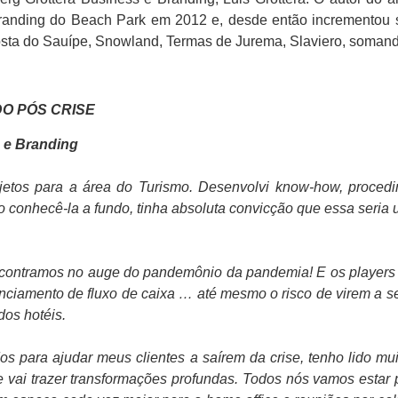
anding do Beach Park em 2012 e, desde então incrementou se
ta do Sauípe, Snowland, Termas de Jurema, Slaviero, somand
DO PÓS CRISE
s e Branding
etos para a área do Turismo. Desenvolvi know-how, procedimen
ao conhecê-la a fundo, tinha absoluta convicção que essa seria
encontramos no auge do pandemônio da pandemia! E os players
nciamento de fluxo de caixa … até mesmo o risco de virem a se
dos hotéis.
s para ajudar meus clientes a saírem da crise, tenho lido muit
e vai trazer transformações profundas. Todos nós vamos estar