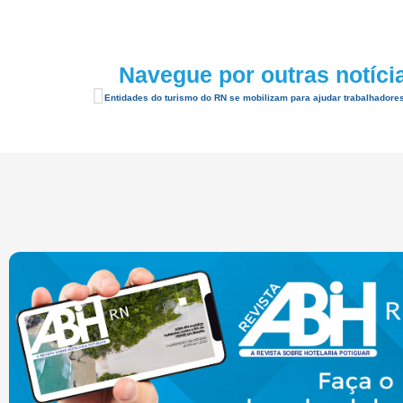
Navegue por outras notíci
Entidades do turismo do RN se mobilizam para ajudar trabalhadores