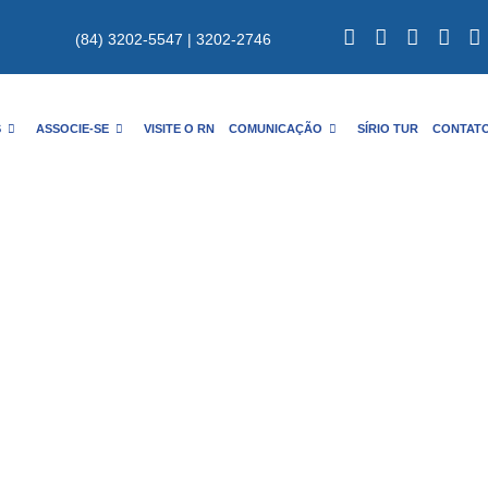
(84) 3202-5547 | 3202-2746
S
ASSOCIE-SE
VISITE O RN
COMUNICAÇÃO
SÍRIO TUR
CONTAT