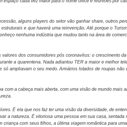
spaço cada vez maior para o home office e reuniões por call, 
ecessão, alguns players do setor vão ganhar share, outros pe
s estruturais e que haverá uma reinvenção. Até porque o Turi
conheço nenhuma indústria que mudou tanto na área de comerci
s valores dos consumidores pós coronavírus: o crescimento d
rante a quarentena. Nada adiantou TER a maior e melhor tele
que só ampliavam o seu medo. Armários lotados de roupas não 
a com a cabeça mais aberta, com uma visão de mundo mais am
ureza.
res. É ela que nos faz ter uma visão da diversidade, de enten
rvar a natureza. É vitoriosa uma pessoa em sua casa, sentada
em criança com seus filhos, a última viagem romântica para 