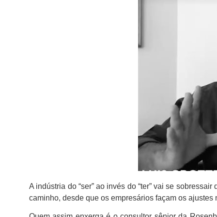
A indústria do “ser” ao invés do “ter” vai se sobress
caminho, desde que os empresários façam os ajustes n
Quem assim enxerga é o consultor sênior da Rosenber