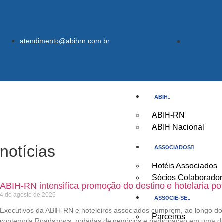
atendimento@abihrn.com.br
ABIH
ABIH-RN
ABIH Nacional
notícias
ASSOCIADOS
Hotéis Associados
Sócios Colaborado
ABIH-RN intensifica promoção do destino e hotelaria po
4 de agosto de 2026
ASSOCIE-SE
Executivos da ABIH-RN e hoteleiros associados cumprem, ao longo do
Parceiros
contempla Roadshows, rodadas de negócios e participação em uma das 