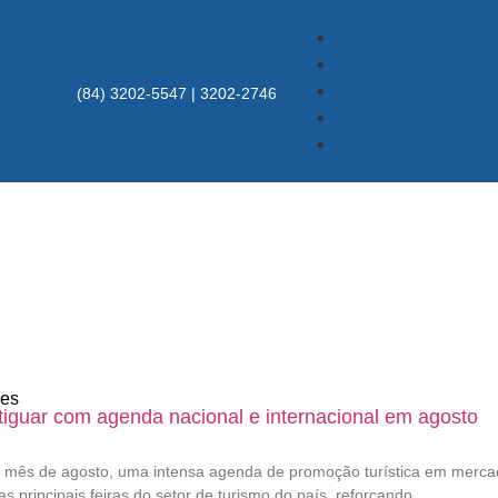
(84) 3202-5547 | 3202-2746
res
tiguar com agenda nacional e internacional em agosto
 mês de agosto, uma intensa agenda de promoção turística em mercado
principais feiras do setor de turismo do país, reforçando