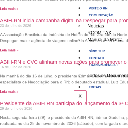
VISITE O RN
Leia mais »
COMUNICAÇÃO
ABIH-RN inicia campanha digital na Despegar para pro
Notícias
23 de julho de 2026
ROOM TAX
A Associação Brasileira da Indústria de Hotéis do Rio Grande do Nort
Manual da Marca
Despegar, maior agência de viagens online da América Latina e uma d
Leia mais »
SÍRIO TUR
CONTATO
ABIH-RN e CVC alinham novas ações para promover o t
TRANSPARÊNCIA
16 de julho de 2026
Todos os Document
Na manhã do dia 16 de julho, o presidente Edmar Gadelha esteve reun
especialista de Negociação para o RN; o deputado estadual, Luiz Edu
EDITAIS
Leia mais »
X
Presidente da ABIH-RN participa do lançamento da 3ª 
29 de junho de 2026
Nesta segunda-feira (29), o presidente da ABIH-RN, Edmar Gadelha, p
realizada no dia 28 de novembro de 2026 (sábado), com largada e are