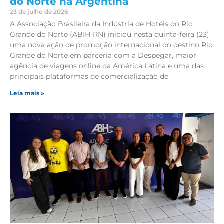
do Norte na Argentina
23 de julho de 2026
A Associação Brasileira da Indústria de Hotéis do Rio
Grande do Norte (ABIH-RN) iniciou nesta quinta-feira (23)
uma nova ação de promoção internacional do destino Rio
Grande do Norte em parceria com a Despegar, maior
agência de viagens online da América Latina e uma das
principais plataformas de comercialização de
Leia mais »